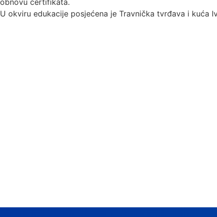
obnovu certifikata.
U okviru edukacije posjećena je Travnička tvrđava i kuća I
Voda je o
moraju s
njom g