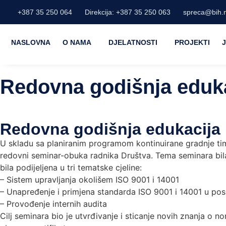
+387 35 250 064
Direkcija: +387 35 250 063
spreca@bih.n
NASLOVNA
O NAMA
DJELATNOSTI
PROJEKTI
Redovna godišnja eduk
Redovna godišnja edukacija
U skladu sa planiranim programom kontinuirane gradnje tima
redovni seminar-obuka radnika Društva. Tema seminara bila j
bila podijeljena u tri tematske cjeline:
– Sistem upravljanja okolišem ISO 9001 i 14001
– Unapređenje i primjena standarda ISO 9001 i 14001 u posl
– Provođenje internih audita
Cilj seminara bio je utvrđivanje i sticanje novih znanja o 