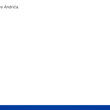
ve Andrića.
pšte, nasljedno dobro čiju 
vi poznavati. Zadatak je sv
ospodari i da je brižljivo k
Evropska povelja o vodi