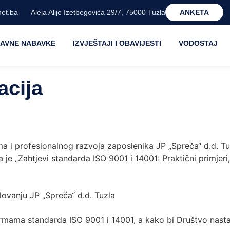
et.ba
Aleja Alije Izetbegovića 29/7, 75000 Tuzla
ANKETA
JAVNE NABAVKE
IZVJEŠTAJI I OBAVIJESTI
VODOSTAJ
acija
 i profesionalnog razvoja zaposlenika JP „Spreča“ d.d. Tuz
e „Zahtjevi standarda ISO 9001 i 14001: Praktični primjeri,
ovanju JP „Spreča“ d.d. Tuzla
normama standarda ISO 9001 i 14001, a kako bi Društvo nasta