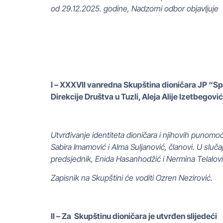
od 29.12.2025. godine, Nadzorni odbor objavljuje
I – XXXVII vanredna Skupština dioničara JP “Spr
Direkcije Društva u Tuzli, Aleja Alije Izetbegović
Utvrđivanje identiteta dioničara i njihovih punomo
Sabira Imamović i Alma Suljanović, članovi. U sluča
predsjednik, Enida Hasanhodžić i Nermina Telalović
Zapisnik na Skupštini će voditi Ozren Nezirović.
II – Za Skupštinu dioničara je utvrđen slijedeći