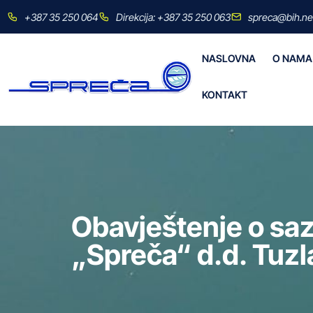
+387 35 250 064
Direkcija: +387 35 250 063
spreca@bih.ne
NASLOVNA
O NAMA
KONTAKT
Obavještenje o sa
„Spreča“ d.d. Tuzl