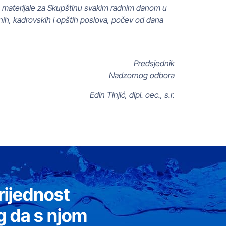
u materijale za Skupštinu svakim radnim danom u
avnih, kadrovskih i opštih poslova, počev od dana
redsjednik
Nadzornog odbora
jić, dipl. oec., s.r.
rijednost
g da s njom