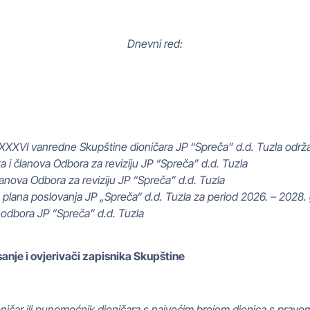
Dnevni red:
XXXVI vanredne Skupštine dioničara JP “Spreča” d.d. Tuzla održ
 i članova Odbora za reviziju JP “Spreča” d.d. Tuzla
anova Odbora za reviziju JP “Spreča” d.d. Tuzla
plana poslovanja JP „Spreča“ d.d. Tuzla za period 2026. – 2028.
odbora JP “Spreča” d.d. Tuzla
sanje i ovjerivači zapisnika Skupštine
ičar ili punomoćnik dioničara s najvećim brojem dionica s pravo