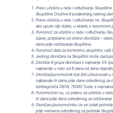
Pravo učešća u radu i odlučivanju Skupštine i
Skupštine Društva ili posljednjeg radnog dan
Pravo učešća u radu i odlučivanju na Skupšt
ako upute nije dobio, u skladu s razumnom p
Punomoć za učešće u radu i odlučivanju Skup
izjave, potpisane od strane dioničara – vlast
dana prije održavanja Skupštine.
Punomoć data za konkretnu skupštinu važi i
Jednog dioničara na Skupštini može zastup
Dioničar ili grupa dioničara s najmanje 5% (
najkasnije u roku od 8 dana od dana objavlji
Dioničar/punomoćnik koji želi učestvovati u 
najkasnije tri dana prije dana određenog za
Izetbegovića 29/VII, 75000 Tuzla, s naznako
Punomoćnici su, uz prijavu za učešće u radu i 
tri dana prije dana određenog za održavanje
Dioničaru/punomoćniku će se izdati potvrda o 
prije vremena određenog za početak Skupšt