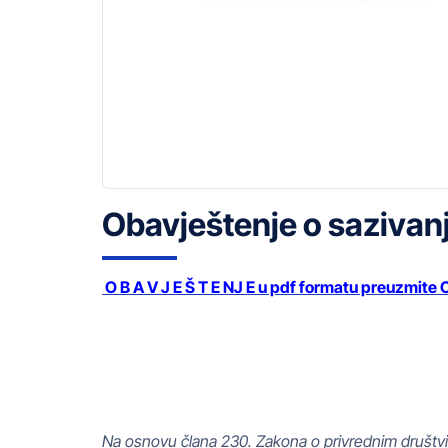
Obavještenje o sazivan
O B A V J E Š T E NJ E u pdf formatu preuzmite
Na osnovu člana 230. Zakona o privrednim društvi