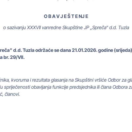
O
B A V J E Š T E NJ E
o sazivanju XXXVII vanredne Skupštine JP „Spreča“ d.d. Tuzla
eča” d.d. Tuzla održaće se dana 21.01.2026. godine (srijeda)
a br. 29/VII.
ćnika, kvoruma i rezultata glasanja na Skupštini vršiće Odbor za g
ju spriječenosti obavljanja funkcije predsjednika ili člana Odbora 
, članovi.