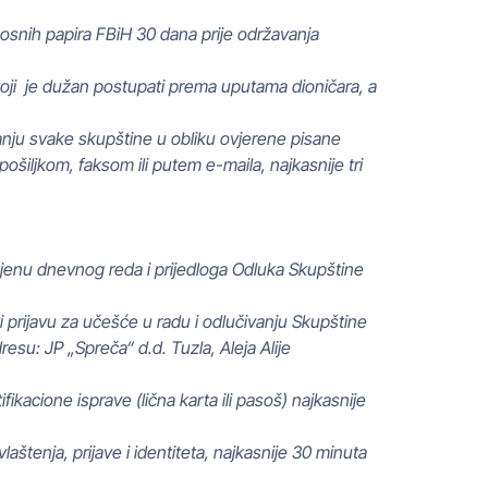
dnosnih papira FBiH 30 dana prije održavanja
oji je dužan postupati prema uputama dioničara, a
anju svake skupštine u obliku ovjerene pisane
ošiljkom, faksom ili putem e-maila, najkasnije tri
zmjenu dnevnog reda i prijedloga Odluka Skupštine
i prijavu za učešće u radu i odlučivanju Skupštine
su: JP „Spreča“ d.d. Tuzla, Aleja Alije
ikacione isprave (lična karta ili pasoš) najkasnije
aštenja, prijave i identiteta, najkasnije 30 minuta