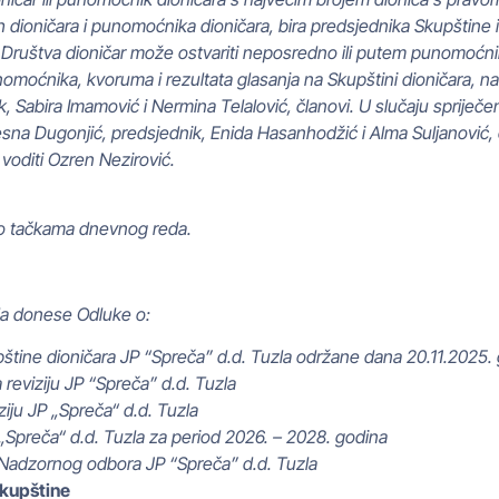
dioničara i punomoćnika dioničara, bira predsjednika Skupštine i 
 Društva dioničar može ostvariti neposredno ili putem punomoćni
punomoćnika, kvoruma i rezultata glasanja na Skupštini dioničara, 
, Sabira Imamović i Nermina Telalović, članovi. U slučaju spriječeno
sna Dugonjić, predsjednik, Enida Hasanhodžić i Alma Suljanović, 
voditi Ozren Nezirović.
po tačkama dnevnog reda.
da donese Odluke o:
štine dioničara JP “Spreča” d.d. Tuzla održane dana 20.11.2025.
 reviziju JP “Spreča” d.d. Tuzla
ziju JP „Spreča“ d.d. Tuzla
„Spreča“ d.d. Tuzla za period 2026. – 2028. godina
a Nadzornog odbora JP “Spreča” d.d. Tuzla
Skupštine