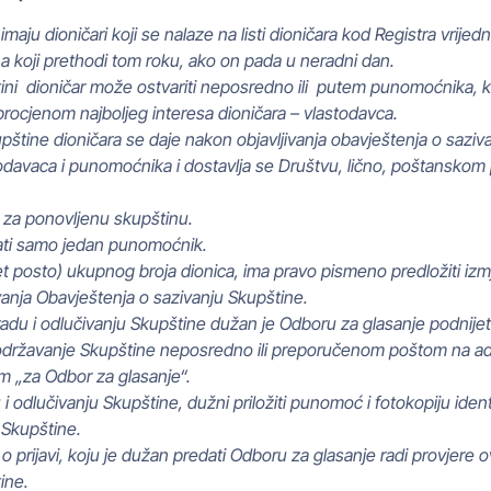
maju dioničari koji se nalaze na listi dioničara kod Registra vrije
a koji prethodi tom roku, ako on pada u neradni dan.
ini dioničar može ostvariti neposredno ili putem punomoćnika, k
rocjenom najboljeg interesa dioničara – vlastodavca.
štine dioničara se daje nakon objavljivanja obavještenja o saziv
odavaca i punomoćnika i dostavlja se Društvu, lično, poštanskom p
 za ponovljenu skupštinu.
ati samo jedan punomoćnik.
pet posto) ukupnog broja dionica, ima pravo pismeno predložiti i
vanja Obavještenja o sazivanju Skupštine.
radu i odlučivanju Skupštine dužan je Odboru za glasanje podnijet
 održavanje Skupštine neposredno ili preporučenom poštom na adre
m „za Odbor za glasanje“.
odlučivanju Skupštine, dužni priložiti punomoć i fotokopiju identif
 Skupštine.
prijavi, koju je dužan predati Odboru za glasanje radi provjere ovl
ine.