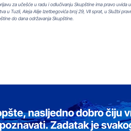
rijavu za učešće u radu i odlučivanju Skupštine ima pravo uvida 
a u Tuzli, Aleja Alije Izetbegovića broj 29, VII sprat, u Službi pr
pštine do dana održavanja Skupštine.
P
Edin Tin
opšte, nasljedno dobro čiju v
 poznavati. Zadatak je svako