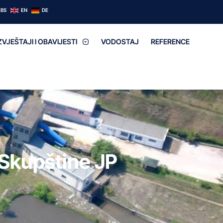
BS
EN
DE
ZVJEŠTAJI I OBAVIJESTI
VODOSTAJ
REFERENCE
 Skupštine JP