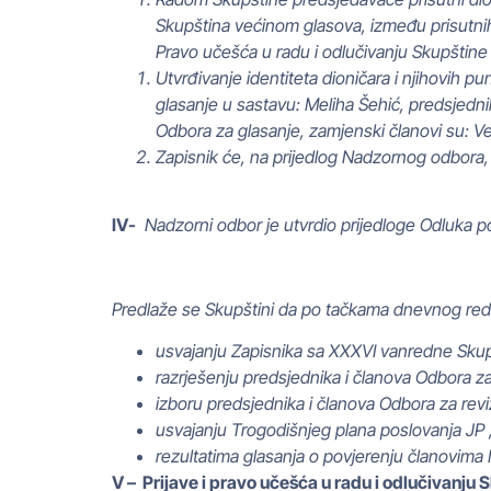
Skupština većinom glasova, između prisutnih 
Pravo učešća u radu i odlučivanju Skupštine
Utvrđivanje identiteta dioničara i njihovih 
glasanje u sastavu: Meliha Šehić, predsjednik
Odbora za glasanje, zamjenski članovi su: Ve
Zapisnik će, na prijedlog Nadzornog odbora, 
IV-
Nadzorni odbor je utvrdio prijedloge Odluka 
Predlaže se Skupštini da po tačkama dnevnog re
usvajanju Zapisnika sa XXXVI vanredne Skup
razrješenju predsjednika i članova Odbora za
izboru predsjednika i članova Odbora za revi
usvajanju Trogodišnjeg plana poslovanja JP 
rezultatima glasanja o povjerenju članovim
V – Prijave i pravo učešća u radu i odlučivanju 