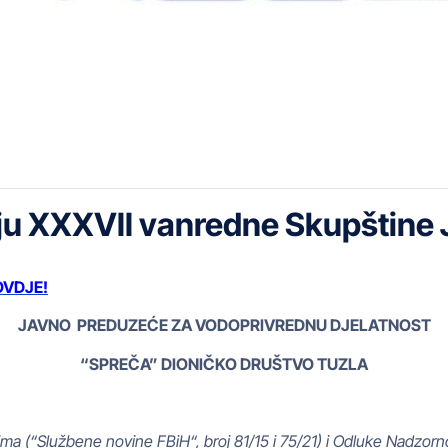
ju XXXVII vanredne Skupštine 
 OVDJE!
JAVNO PREDUZEĆE ZA VODOPRIVREDNU DJELATNOST
“SPREČA” DIONIČKO DRUŠTVO TUZLA
ma (“Službene novine FBiH“, broj 81/15 i 75/21) i Odluke Nadzo