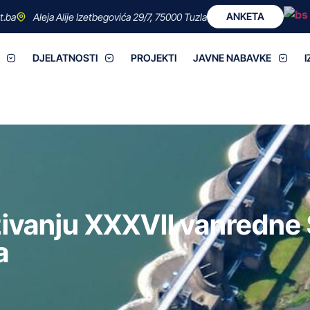
ANKETA
t.ba
Aleja Alije Izetbegovića 29/7, 75000 Tuzla
DJELATNOSTI
PROJEKTI
JAVNE NABAVKE
I
zivanju XXXVII vanredne
a