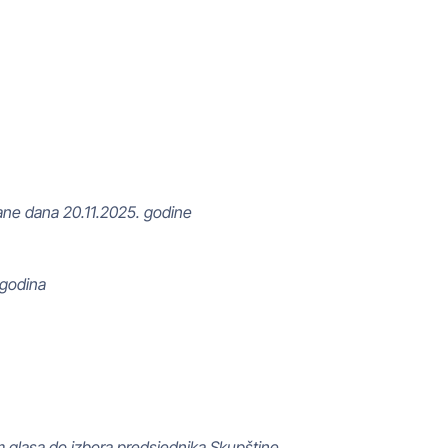
ane dana 20.11.2025. godine
 godina
m glasa do izbora predsjednika Skupštine.