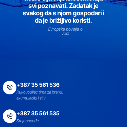
svi poznavati. Zadatak je
svakog da s njom gospodari i
da je brižljivo koristi.
Evropska povelja o
vodi
+387 35 561 536
Rukovodilac tima za branu,
akumulaciju i sliv
+387 35 561 535
Smjenovođe