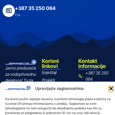
+387 35 250 064
Fax
Korisni
Kontakt
linkovi
informacije
Javno preduzeće
Izvještaji
+387 35 250
za vodoprivrednu
064
Projekti
djelatnost Tuzla
Direkcija:
Certifikati
Upravljajte saglasnostima
+387 35 250
Anketa
063
Da bismo pružili najbolje iskustvo, koristimo tehnologije poput kolačića za
čuvanje i/ili pristup informacijama o uređaju. Saglasnost sa ovim
spreca@bih.net.
tehnologijama će nam omogućiti da obrađujemo podatke kao što su
ponašanje pri pregledanju ili jedinstveni ID-ovi na ovoj veb lokaciji.
Aleja Alije