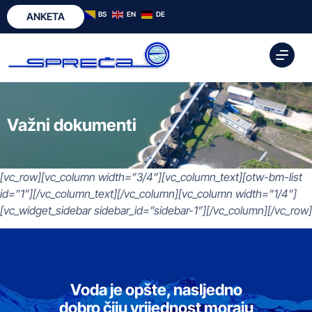
BS
EN
DE
ANKETA
Važni dokumenti
[vc_row][vc_column width=”3/4”][vc_column_text][otw-bm-list
id=”1”][/vc_column_text][/vc_column][vc_column width=”1/4”]
[vc_widget_sidebar sidebar_id=”sidebar-1”][/vc_column][/vc_row]
Voda je opšte, nasljedno
dobro čiju vrijednost moraju